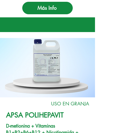
Más Info
USO EN GRANJA
APSA POLIHEPAVIT
D-metionina + Vitaminas
B1+B2+B6+B12 + Nicotinamida +