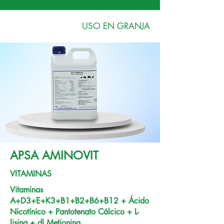
USO EN GRANJA
APSA AMINOVIT
VITAMINAS
Vitaminas
A+D3+E+K3+B1+B2+B6+B12 + Ácido
Nicotínico + Pantotenato Cálcico + L-
lisina + dl Metionina