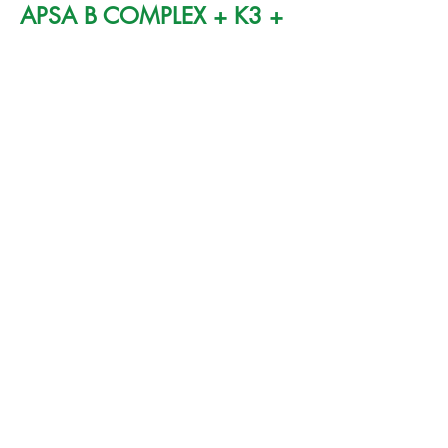
APSA B COMPLEX + K3 +
CHOLINE
VITAMINAS
Cloruro de potasio + Cloruro de sodio +
Vitaminas B1+B2+B6+B12+K3 + D-
Calcio Pantotenato + Cloruro de Colina
+ Nicotinamida
CONEJOS
Más Info
USO EN GRANJA