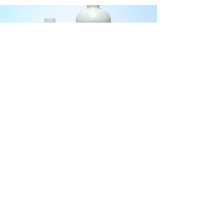
USO EN GRANJA
TRISULFARM
Trimetoprim + Sulfadiazina Sódica
AVES | CERDOS | BOVINO
Más Info