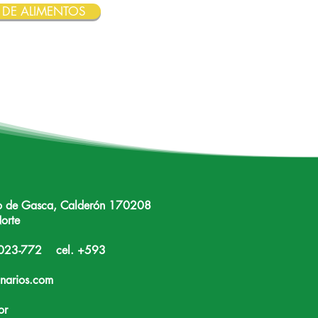
 DE ALIMENTOS
ro de Gasca, Calderón 170208
orte
-2023-772 cel. +593
narios.com
or