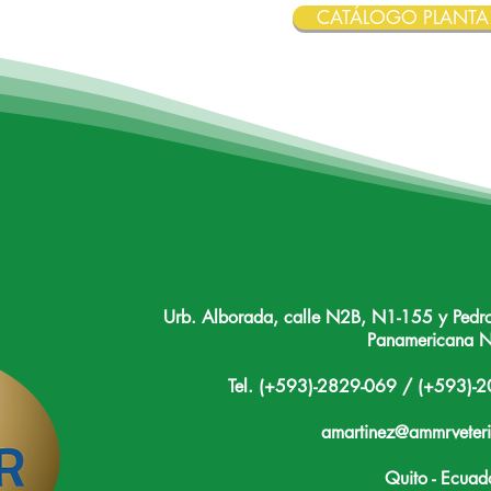
CATÁLOGO PLANTA
Urb. Alborada, calle N2B, N1-155 y Ped
Panamericana N
Tel. (+593)-2829-069 / (+593)
amartinez@ammrveteri
Quito - Ecuad