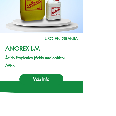
USO EN GRANJA
ANOREX L-M
Ácido Propionico (ácido metilacético)
AVES
Más Info
NUESTROS CATÁLOGOS
Consulta nuestros
catálogos
por marca