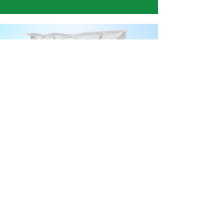
USO EN PLANTA DE ALIMENTOS
APSAVIT OVOSMART
Vitaminas A +D3 + Manganeso + Zinc
+ Hierro + Cobre + Cobalto
AVES